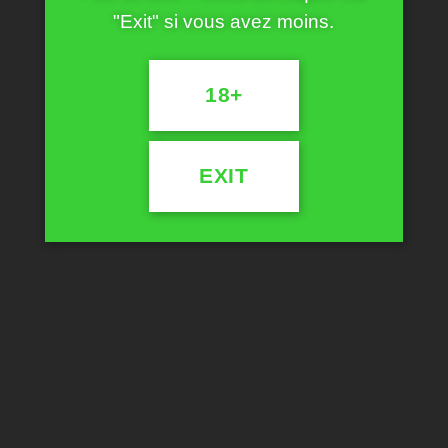
avec un taux de 70% de CBD.
"Exit" si vous avez moins.
18+
PRODUITS APPARENTÉS
EXIT
Ajouter
Ajouter
à la
à la
wishlist
wishlist
EXTRACTION
EXTRACTION
Recharge Limited 75%
E-Liquid 2500MG CBD
CHF
45.00
CHF
89.00
CHOIX DES OPTIONS
CHOIX DES OPTIONS