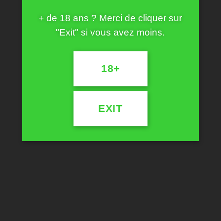
Huile CBD 30% | 10ml | 3000mg
+ de 18 ans ? Merci de cliquer sur
CHF
119.90
"Exit" si vous avez moins.
Résine de CBD
CHF
50.00
–
CHF
1,245.00
18+
YOUR SUGGESTIONS
EXIT
Le Pen Ltd 75% | Distillate CBD | Tangie
CHF
59.90
Berry Fleurs CBD
CHF
26.00
–
CHF
653.50
Huile CBD 30% | 10ml | 3000mg